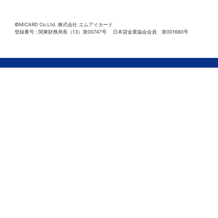
©MICARD Co.Ltd.
株式会社 エムアイカード
登録番号 : 関東財務局長（13）第00747号 日本貸金業協会会員 第001680号