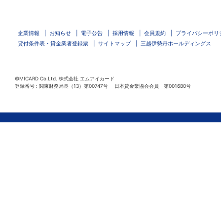
企業情報
お知らせ
電子公告
採用情報
会員規約
プライバシーポリ
貸付条件表・貸金業者登録票
サイトマップ
三越伊勢丹ホールディングス
©MICARD Co.Ltd.
株式会社 エムアイカード
登録番号 : 関東財務局長（13）第00747号 日本貸金業協会会員 第001680号