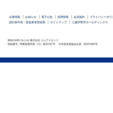
企業情報
お知らせ
電子公告
採用情報
会員規約
プライバシーポリ
貸付条件表・貸金業者登録票
サイトマップ
三越伊勢丹ホールディングス
©MICARD Co.Ltd.
株式会社 エムアイカード
登録番号 : 関東財務局長（13）第00747号 日本貸金業協会会員 第001680号