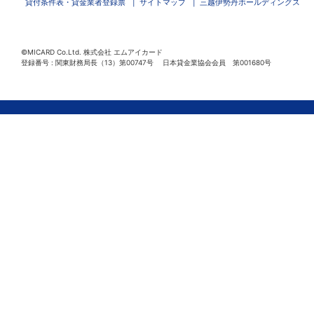
貸付条件表・貸金業者登録票
サイトマップ
三越伊勢丹ホールディングス
©MICARD Co.Ltd.
株式会社 エムアイカード
登録番号 : 関東財務局長（13）第00747号 日本貸金業協会会員 第001680号