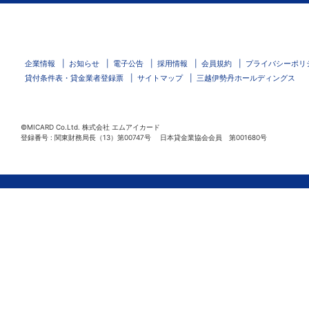
企業情報
お知らせ
電子公告
採用情報
会員規約
プライバシーポリ
貸付条件表・貸金業者登録票
サイトマップ
三越伊勢丹ホールディングス
©MICARD Co.Ltd.
株式会社 エムアイカード
登録番号 : 関東財務局長（13）第00747号 日本貸金業協会会員 第001680号