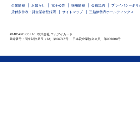
企業情報
お知らせ
電子公告
採用情報
会員規約
プライバシーポリ
貸付条件表・貸金業者登録票
サイトマップ
三越伊勢丹ホールディングス
©MICARD Co.Ltd.
株式会社 エムアイカード
登録番号 : 関東財務局長（13）第00747号 日本貸金業協会会員 第001680号