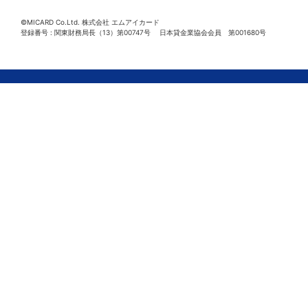
©MICARD Co.Ltd.
株式会社 エムアイカード
登録番号 : 関東財務局長（13）第00747号 日本貸金業協会会員 第001680号