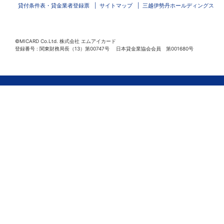
貸付条件表・貸金業者登録票
サイトマップ
三越伊勢丹ホールディングス
©MICARD Co.Ltd.
株式会社 エムアイカード
登録番号 : 関東財務局長（13）第00747号 日本貸金業協会会員 第001680号