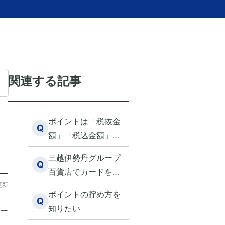
関連する記事
ポイントは「税抜金
Q
額」「税込金額」ど
ちらに対して付与さ
三越伊勢丹グループ
れるか？
Q
百貨店でカードを利
更新
用した場合のエムア
ポイントの貯め方を
イポイント付与につ
Q
知りたい
ー
いて知りたい