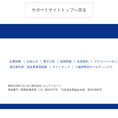
サポートサイトトップへ戻る
企業情報
お知らせ
電子公告
採用情報
会員規約
プライバシーポリ
貸付条件表・貸金業者登録票
サイトマップ
三越伊勢丹ホールディングス
©MICARD Co.Ltd.
株式会社 エムアイカード
登録番号 : 関東財務局長（13）第00747号 日本貸金業協会会員 第001680号