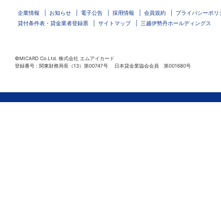
企業情報
お知らせ
電子公告
採用情報
会員規約
プライバシーポリ
貸付条件表・貸金業者登録票
サイトマップ
三越伊勢丹ホールディングス
©MICARD Co.Ltd.
株式会社 エムアイカード
登録番号 : 関東財務局長（13）第00747号 日本貸金業協会会員 第001680号