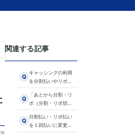
関連する記事
キャッシングの利用
Q
を分割払いやリボ払
いに変更したい
「あとから分割・リ
た
Q
ボ（分割・リボ切替
えサービス）」を利
分割払い・リボ払い
用したい
Q
を１回払いに変更す
更新
るにはどうしたらい